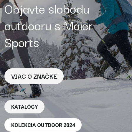
Objavte slobodu
outdooru s Maier
Sports
VIAC O ZNAČKE
KATALÓGY
KOLEKCIA OUTDOOR 2024