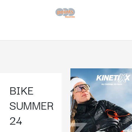
vod
Obchod
Katalogy
Podpora
O nás
Kontaktujte n
BIKE
SUMMER
24