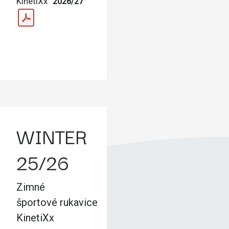
KinetiXx
2026/27
WINTER
25/26
Zimné
športové rukavice
KinetiXx