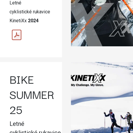
Letné
cyklistické rukavice
KinetiXx
2024
BIKE
SUMMER
25
Letné
cyklistické rukavice