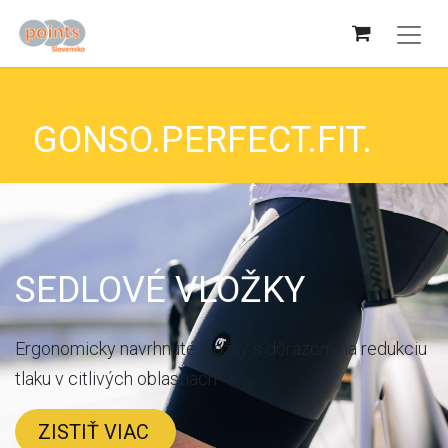
GONSO.PERFECT.FIT.
SEDLOVÉ VLOŽKY
Ergonomicky navrhnuté vložky s dôrazom na redukciu
tlaku v citlivých oblastiach.
ZISTIŤ VIAC