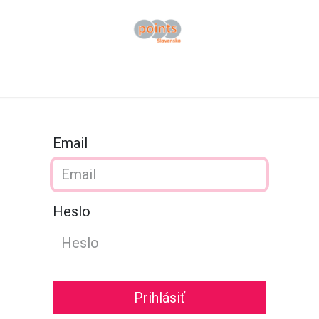
ov
Obchod B2B
Katalógy
Podpora
O nás
Kontaktujt
Email
Heslo
Prihlásiť