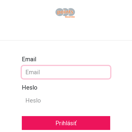
ov
Obchod B2B
Katalógy
Podpora
O nás
Kontaktujt
Email
Heslo
Prihlásiť